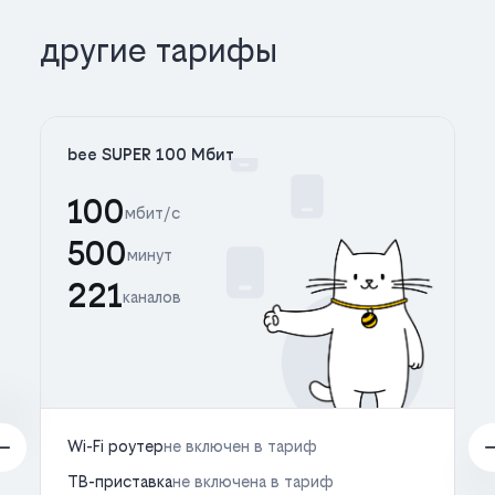
другие тарифы
bee SUPER 100 Мбит
100
мбит/с
500
минут
221
каналов
Wi-Fi роутер
не включен в тариф
ТВ-приставка
не включена в тариф