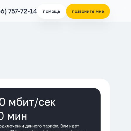
66) 757-72-14
помощь
позвоните мне
0 мбит/cек
0 мин
одключении данного тарифа, Вам идет