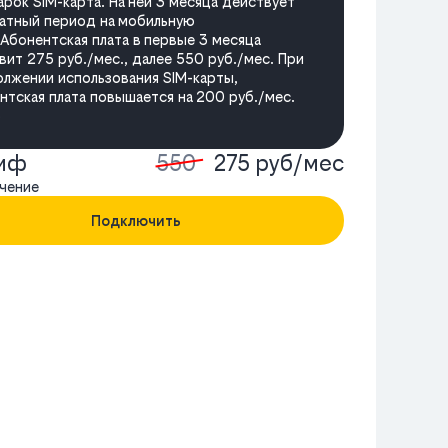
арок SIM-карта. На ней 3 месяца действует
атный период на мобильную
.Абонентская плата в первые 3 месяца
вит 275 руб./мес., далее 550 руб./мес. При
лжении использования SIM-карты,
нтская плата повышается на 200 руб./мес.
о
риф
550
275 руб/мес
чение
Подключить