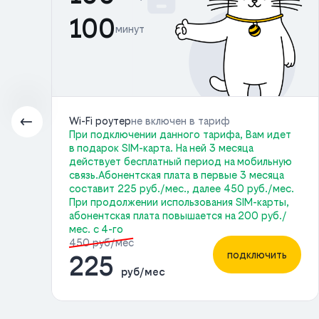
100
минут
Wi-Fi роутер
не включен в тариф
При подключении данного тарифа, Вам идет
в подарок SIM-карта. На ней 3 месяца
действует бесплатный период на мобильную
связь.Абонентская плата в первые 3 месяца
с.
составит 225 руб./мес., далее 450 руб./мес.
При продолжении использования SIM-карты,
ь
абонентская плата повышается на 200 руб./
мес. с 4-го
450 руб/мес
подключить
225
руб/мес