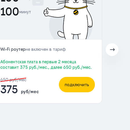
100
10
минут
Wi-Fi роутер
не включен в тариф
Wi-Fi 
Абонентская плата в первые 2 месяца
Абонен
составит 375 руб./мес., далее 650 руб./мес.
состав
650 руб/мес
750 р
подключить
375
4
руб/мес