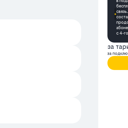
в под
беспл
связь
соста
продо
абоне
с 4-г
за та
за подклю