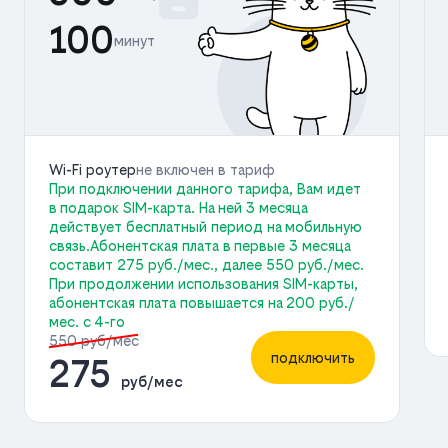
100
минут
Wi-Fi роутер
не включен в тариф
При подключении данного тарифа, Вам идет
в подарок SIM-карта. На ней 3 месяца
действует бесплатный период на мобильную
связь.Абонентская плата в первые 3 месяца
составит 275 руб./мес., далее 550 руб./мес.
При продолжении использования SIM-карты,
абонентская плата повышается на 200 руб./
мес. с 4-го
550 руб/мес
подключить
275
руб/мес