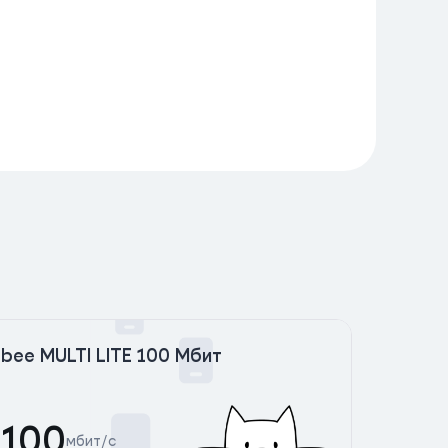
bee MULTI LITE 100 Мбит
bee 
100
50
мбит/с